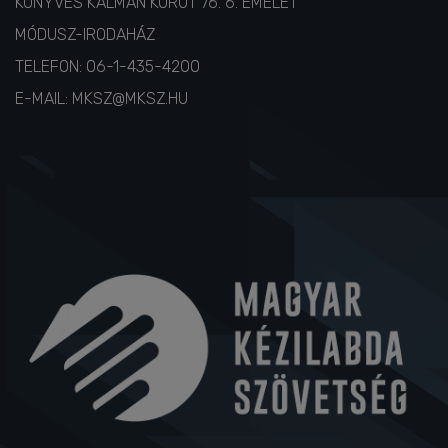
1087 BUDAPEST,
KÖNYVES KÁLMÁN KÖRÚT 76. 6. EMELET
MÓDUSZ-IRODAHÁZ
TELEFON:
06-1-435-4200
E-MAIL:
MKSZ@MKSZ.HU