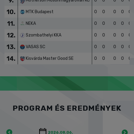
8.
Alba Fehérvár KC
0
0
0
0
0
9.
Motherson Mosonmagyaróvári KC
0
0
0
0
0
10.
MTK Budapest
0
0
0
0
0
11.
NEKA
0
0
0
0
0
12.
Szombathelyi KKA
0
0
0
0
0
13.
VASAS SC
0
0
0
0
0
14.
Kisvárda Master Good SE
0
0
0
0
0
PROGRAM ÉS EREDMÉNYEK