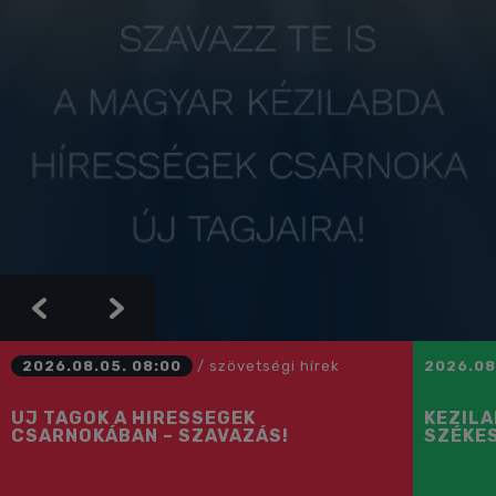
Previous
Next
2026.08.05. 08:00
/
szövetségi hírek
2026.08
ÚJ TAGOK A HÍRESSÉGEK
KÉZIL
CSARNOKÁBAN – SZAVAZÁS!
SZÉKE