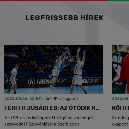
LEGFRISSEBB HÍREK
2026.08.06. 20:53
/
férfi UP-válogatott
2026.08.
FÉRFI IFJÚSÁGI EB: AZ ÖTÖDIK HELY A TÉT
Az U18-as férfiválogatott ötgólos vereséget
Az eddig
szenvedett Szlovéniától a Szerbiában
kikapott