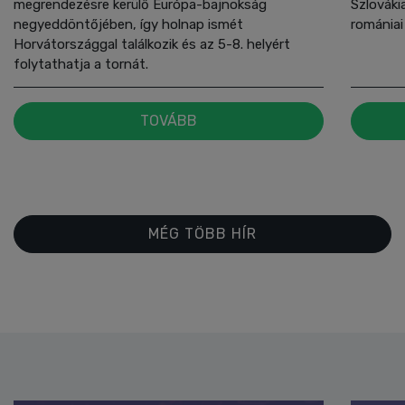
megrendezésre kerülő Európa-bajnokság
Szlovákia
negyeddöntőjében, így holnap ismét
romániai
Horvátországgal találkozik és az 5-8. helyért
folytathatja a tornát.
TOVÁBB
MÉG TÖBB HÍR