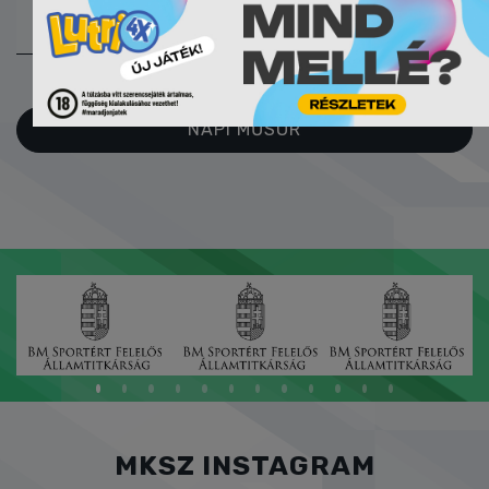
32:27
ONLINE
JEGYZŐKÖNYV
NAPI MŰSOR