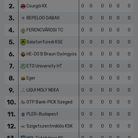
1.
Budai Farkasok-Rév
0
0
0
0
0
0
2.
Csurgói KK
0
0
0
0
0
0
3.
BEPELOG DABAS
0
0
0
0
0
0
4.
FERENCVÁROSI TC
0
0
0
0
0
0
5.
Balatonfüredi KSE
0
0
0
0
0
0
6.
HE-DO B Braun Gyöngyös
0
0
0
0
0
0
7.
ETO University HT
0
0
0
0
0
0
8.
Eger
0
0
0
0
0
0
9.
LIQUI MOLY NEKA
0
0
0
0
0
0
10.
OTP Bank-PICK Szeged
0
0
0
0
0
0
11.
PLER-Budapest
0
0
0
0
0
0