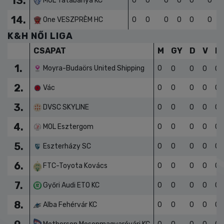
12.
Szigetszentmiklós KSK
0
0
0
0
0
0
13.
MOL Tatabánya KC
0
0
0
0
0
0
14.
One VESZPRÈM HC
0
0
0
0
0
0
K&H NŐI LIGA
CSAPAT
M
GY
D
V
L
1.
Moyra-Budaörs United Shipping
0
0
0
0
0
2.
Vác
0
0
0
0
0
3.
DVSC SKYLINE
0
0
0
0
0
4.
MOL Esztergom
0
0
0
0
0
5.
Eszterházy SC
0
0
0
0
0
6.
FTC-Toyota Kovács
0
0
0
0
0
7.
Győri Audi ETO KC
0
0
0
0
0