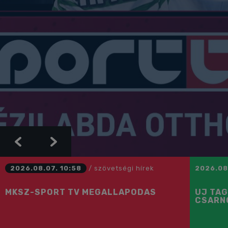
Previous
Next
2026.08.07. 10:58
/
szövetségi hírek
2026.08
MKSZ-SPORT TV MEGÁLLAPODÁS
ÚJ TAG
CSARN