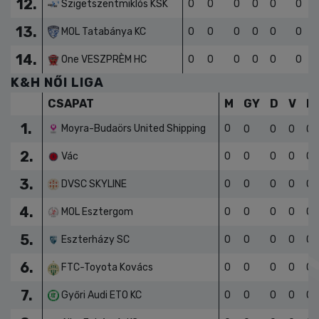
12.
Szigetszentmiklós KSK
0
0
0
0
0
0
13.
MOL Tatabánya KC
0
0
0
0
0
0
14.
One VESZPRÈM HC
0
0
0
0
0
0
K&H NŐI LIGA
CSAPAT
M
GY
D
V
L
1.
Moyra-Budaörs United Shipping
0
0
0
0
0
2.
Vác
0
0
0
0
0
3.
DVSC SKYLINE
0
0
0
0
0
4.
MOL Esztergom
0
0
0
0
0
5.
Eszterházy SC
0
0
0
0
0
6.
FTC-Toyota Kovács
0
0
0
0
0
7.
Győri Audi ETO KC
0
0
0
0
0