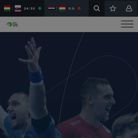
:
:
:
24:30
0:0