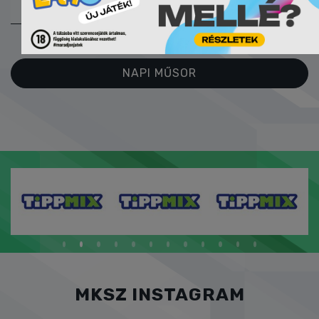
ONLINE
JEGYZŐKÖNYV
NAPI MŰSOR
MKSZ INSTAGRAM