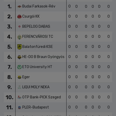
1.
Budai Farkasok-Rév
0
0
0
0
0
0
2.
Csurgói KK
0
0
0
0
0
0
3.
BEPELOG DABAS
0
0
0
0
0
0
4.
FERENCVÁROSI TC
0
0
0
0
0
0
5.
Balatonfüredi KSE
0
0
0
0
0
0
6.
HE-DO B Braun Gyöngyös
0
0
0
0
0
0
7.
ETO University HT
0
0
0
0
0
0
8.
Eger
0
0
0
0
0
0
9.
LIQUI MOLY NEKA
0
0
0
0
0
0
10.
OTP Bank-PICK Szeged
0
0
0
0
0
0
11.
PLER-Budapest
0
0
0
0
0
0