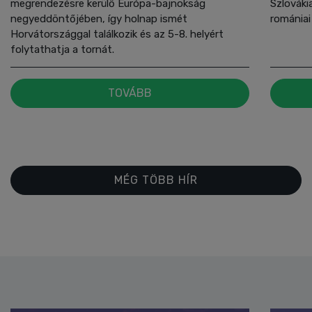
megrendezésre kerülő Európa-bajnokság
Szlovákia
negyeddöntőjében, így holnap ismét
romániai
Horvátországgal találkozik és az 5-8. helyért
folytathatja a tornát.
TOVÁBB
MÉG TÖBB HÍR