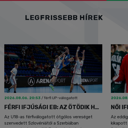
LEGFRISSEBB HÍREK
2026.08.06. 20:53
/
férfi UP-válogatott
2026.08.
FÉRFI IFJÚSÁGI EB: AZ ÖTÖDIK HELY A TÉT
Az U18-as férfiválogatott ötgólos vereséget
Az eddig
szenvedett Szlovéniától a Szerbiában
kikapott