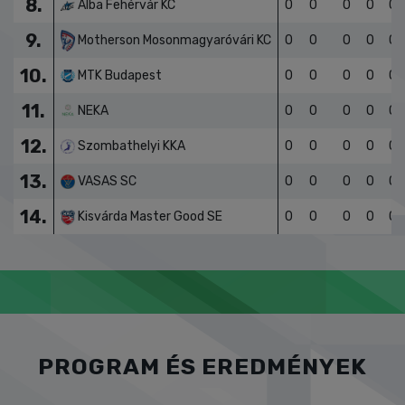
8.
Alba Fehérvár KC
0
0
0
0
0
9.
Motherson Mosonmagyaróvári KC
0
0
0
0
0
10.
MTK Budapest
0
0
0
0
0
11.
NEKA
0
0
0
0
0
12.
Szombathelyi KKA
0
0
0
0
0
13.
VASAS SC
0
0
0
0
0
14.
Kisvárda Master Good SE
0
0
0
0
0
PROGRAM ÉS EREDMÉNYEK