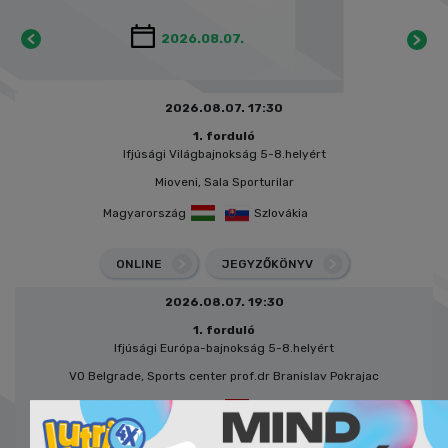
2026.08.07. 17:30
1. forduló
Ifjúsági Világbajnokság 5-8.helyért
Mioveni, Sala Sporturilar
Magyarország
Szlovákia
ONLINE
JEGYZŐKÖNYV
2026.08.07. 19:30
1. forduló
Ifjúsági Európa-bajnokság 5-8.helyért
VO Belgrade, Sports center prof.dr Branislav Pokrajac
Horvátország
Magyarország