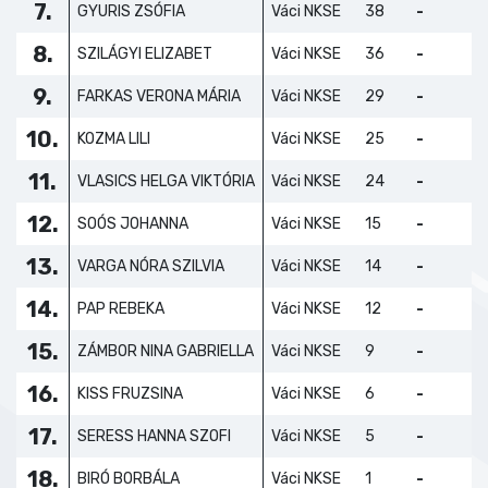
7.
GYURIS ZSÓFIA
Váci NKSE
38
-
8.
SZILÁGYI ELIZABET
Váci NKSE
36
-
9.
FARKAS VERONA MÁRIA
Váci NKSE
29
-
10.
KOZMA LILI
Váci NKSE
25
-
11.
VLASICS HELGA VIKTÓRIA
Váci NKSE
24
-
12.
SOÓS JOHANNA
Váci NKSE
15
-
13.
VARGA NÓRA SZILVIA
Váci NKSE
14
-
14.
PAP REBEKA
Váci NKSE
12
-
15.
ZÁMBOR NINA GABRIELLA
Váci NKSE
9
-
16.
KISS FRUZSINA
Váci NKSE
6
-
17.
SERESS HANNA SZOFI
Váci NKSE
5
-
18.
BIRÓ BORBÁLA
Váci NKSE
1
-