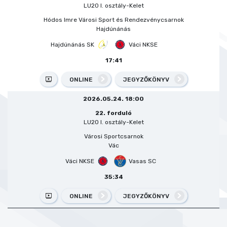
LU20 I. osztály-Kelet
Hódos Imre Városi Sport és Rendezvénycsarnok
Hajdúnánás
Hajdúnánás SK
Váci NKSE
17:41
ONLINE
JEGYZŐKÖNYV
2026.05.24. 18:00
22. forduló
LU20 I. osztály-Kelet
Városi Sportcsarnok
Vác
Váci NKSE
Vasas SC
35:34
ONLINE
JEGYZŐKÖNYV