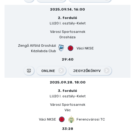
2025.09.14. 16:00
2. forduló
LU20 I. osztály-Kelet
Városi Sportcsarnok
Orosháza
Zengő Alföld Orosházi
Váci NKSE
Kézilabda Club
29:40
ONLINE
JEGYZŐKÖNYV
2025.09.28. 18:00
3. forduló
LU20 I. osztály-Kelet
Városi Sportcsarnok
Vác
Váci NKSE
Ferencvárosi TC
33:28