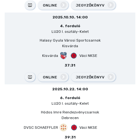
ONLINE
JEGYZŐKÖNYV
2025.10.10. 14:00
4. forduló
LU20 I. osztály-Kelet
Halasy Gyula Városi Sportcsarnok
Kisvárda
Kisvárda
Váci NKSE
37:31
ONLINE
JEGYZŐKÖNYV
2025.10.22. 14:00
6. forduló
LU20 I. osztály-Kelet
Hódos Imre Rendezvénycsarnok
Debrecen
DVSC SCHAEFFLER
Váci NKSE
39:31