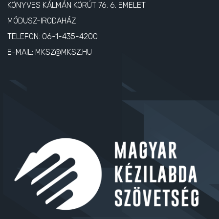
KÖNYVES KÁLMÁN KÖRÚT 76. 6. EMELET
MÓDUSZ-IRODAHÁZ
TELEFON:
06-1-435-4200
E-MAIL:
MKSZ@MKSZ.HU