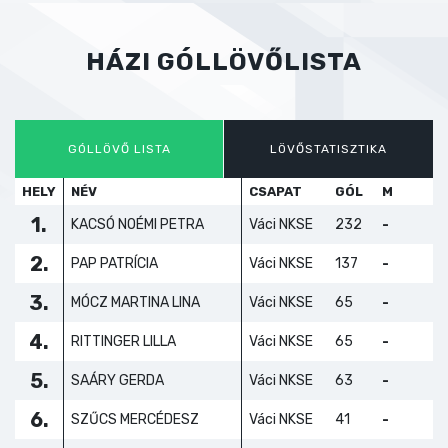
HÁZI GÓLLÖVŐLISTA
GÓLLÖVŐ LISTA
LÖVŐSTATISZTIKA
HELY
NÉV
CSAPAT
GÓL
M
1.
KACSÓ NOÉMI PETRA
Váci NKSE
232
-
2.
PAP PATRÍCIA
Váci NKSE
137
-
3.
MÓCZ MARTINA LINA
Váci NKSE
65
-
4.
RITTINGER LILLA
Váci NKSE
65
-
5.
SAÁRY GERDA
Váci NKSE
63
-
6.
SZŰCS MERCÉDESZ
Váci NKSE
41
-