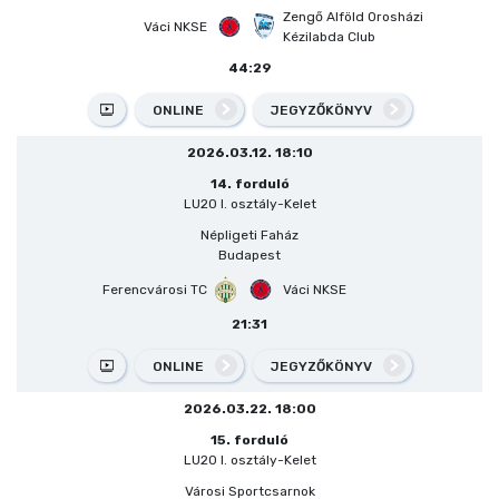
Zengő Alföld Orosházi
Váci NKSE
Kézilabda Club
44:29
ONLINE
JEGYZŐKÖNYV
2026.03.12. 18:10
14. forduló
LU20 I. osztály-Kelet
Népligeti Faház
Budapest
Ferencvárosi TC
Váci NKSE
21:31
ONLINE
JEGYZŐKÖNYV
2026.03.22. 18:00
15. forduló
LU20 I. osztály-Kelet
Városi Sportcsarnok