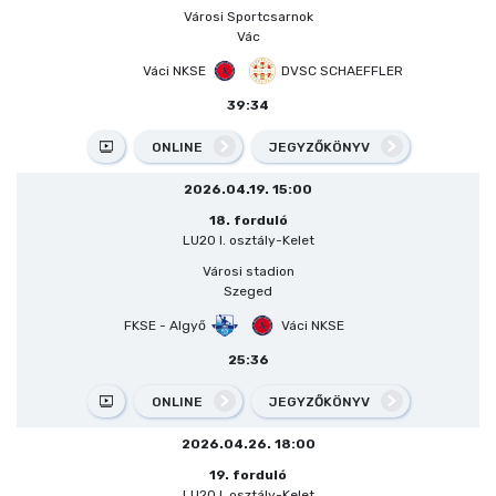
Városi Sportcsarnok
Vác
Váci NKSE
DVSC SCHAEFFLER
39:34
ONLINE
JEGYZŐKÖNYV
2026.04.19. 15:00
18. forduló
LU20 I. osztály-Kelet
Városi stadion
Szeged
FKSE - Algyő
Váci NKSE
25:36
ONLINE
JEGYZŐKÖNYV
2026.04.26. 18:00
19. forduló
LU20 I. osztály-Kelet