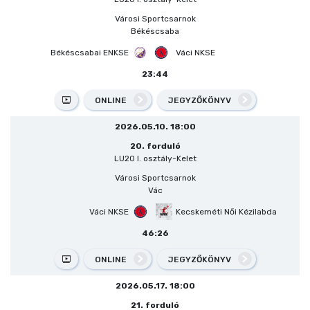
Városi Sportcsarnok
Békéscsaba
Békéscsabai ENKSE
Váci NKSE
23:44
ONLINE
JEGYZŐKÖNYV
2026.05.10. 18:00
20. forduló
LU20 I. osztály-Kelet
Városi Sportcsarnok
Vác
Váci NKSE
Kecskeméti Női Kézilabda
46:26
ONLINE
JEGYZŐKÖNYV
2026.05.17. 18:00
21. forduló