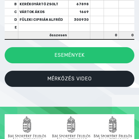
B
KERÉKGYÁRTÓ ZSOLT
67898
C
VÁRTOK ÁKOS
1669
D
FÜLEKI CIPRIÁN ALFRÉD
300930
E
összesen
0
0
ESEMÉNYEK
MÉRKŐZÉS VIDEO