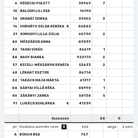
6
RÉDECSI POLETT
38969
7
10
BALOGH LILI ZEA
16190
14
GRANÁT DORKA
39002
3
1
16
HORVÁTH ZELDA REBEKA
K
86842
21
SOMOGYI LILLA JÚLIA
60790
2
40
MÉSZÁROS ANNA
49839
42
TAGAI VIRÁG
86619
1
48
NAGY BIANKA
922170
2
57
KECELI-MÉSZÁROS RENÁTA
52633
2
68
LÉRÁNT ESZTER
86714
82
TAKÁCS MAJA MÁRTA
61317
1
84
KÁNYAI VILLŐ RÉKA
88990
1
86
ZÁKÁNYI JANKA
54134
5
1
91
LUKÁCS BOGLÁRKA
K
41339
összesen
24
0
2
jel
hivatalos személy neve
B
kód
sárga
2 perc
A
BOHUS BEA
767