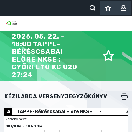
2026. 05. 22. -
18:00 TAPPE-
BÉKÉSCSABAI
ELŐRE NKSE :
GYŐRI ETO KC U20
27:24
KÉZILABDA VERSENYJEGYZŐKÖNYV
A
TAPPE-Békéscsabai Előre NKSE
-
Gy
verseny neve
NB I/B Női - NB I/B Női