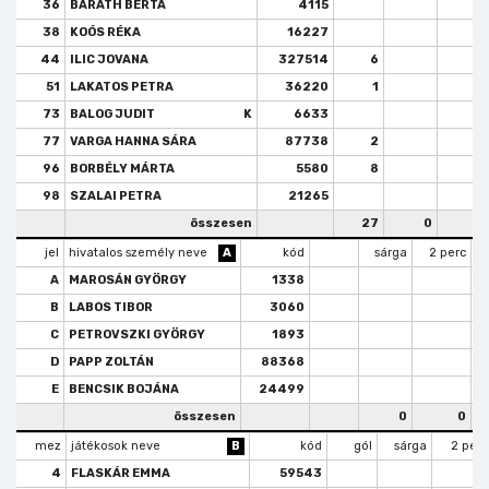
36
BARÁTH BERTA
4115
38
KOÓS RÉKA
16227
44
ILIC JOVANA
327514
6
51
LAKATOS PETRA
36220
1
73
BALOG JUDIT
K
6633
77
VARGA HANNA SÁRA
87738
2
96
BORBÉLY MÁRTA
5580
8
98
SZALAI PETRA
21265
összesen
27
0
jel
hivatalos személy neve
A
kód
sárga
2 perc
A
MAROSÁN GYÖRGY
1338
B
LABOS TIBOR
3060
C
PETROVSZKI GYÖRGY
1893
D
PAPP ZOLTÁN
88368
E
BENCSIK BOJÁNA
24499
összesen
0
0
mez
játékosok neve
B
kód
gól
sárga
2 perc
4
FLASKÁR EMMA
59543