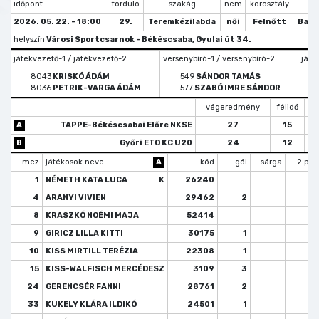
időpont
forduló
szakág
nem
korosztály
tí
2026. 05. 22. - 18:00
29.
Teremkézilabda
női
Felnőtt
Bajn
helyszín
Városi Sportcsarnok - Békéscsaba, Gyulai út 34.
játékvezető-1 / játékvezető-2
versenybíró-1 / versenybíró-2
játé
8043
KRISKÓ ÁDÁM
549
SÁNDOR TAMÁS
8036
PETRIK-VARGA ÁDÁM
577
SZABÓ IMRE SÁNDOR
végeredmény
félidő
b
A
TAPPE-Békéscsabai Előre NKSE
27
15
B
Győri ETO KC U20
24
12
mez
játékosok neve
A
kód
gól
sárga
2 per
1
NÉMETH KATA LUCA
K
26240
4
ARANYI VIVIEN
29462
2
8
KRASZKÓ NOÉMI MAJA
52414
9
GIRICZ LILLA KITTI
30175
1
10
KISS MIRTILL TERÉZIA
22308
1
15
KISS-WALFISCH MERCÉDESZ
3109
3
24
GERENCSÉR FANNI
28761
2
33
KUKELY KLÁRA ILDIKÓ
24501
1