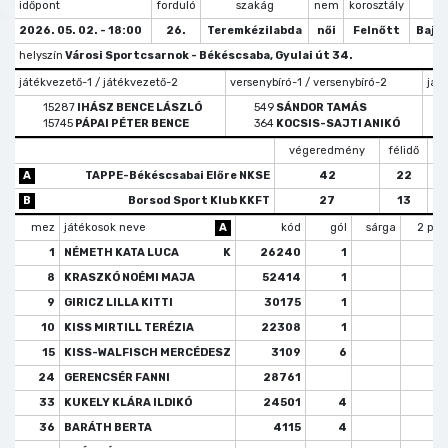
időpont
forduló
szakág
nem
korosztály
tí
2026. 05. 02. - 18:00
26.
Teremkézilabda
női
Felnőtt
Bajn
helyszín
Városi Sportcsarnok - Békéscsaba, Gyulai út 34.
játékvezető-1 / játékvezető-2
versenybíró-1 / versenybíró-2
ját
15287
IHÁSZ BENCE LÁSZLÓ
549
SÁNDOR TAMÁS
15745
PÁPAI PÉTER BENCE
364
KOCSIS-SAJTI ANIKÓ
végeredmény
félidő
b
A
TAPPE-Békéscsabai Előre NKSE
42
22
B
Borsod Sport Klub KKFT
27
13
mez
játékosok neve
A
kód
gól
sárga
2 per
1
NÉMETH KATA LUCA
K
26240
1
8
KRASZKÓ NOÉMI MAJA
52414
1
9
GIRICZ LILLA KITTI
30175
1
10
KISS MIRTILL TERÉZIA
22308
1
15
KISS-WALFISCH MERCÉDESZ
3109
6
24
GERENCSÉR FANNI
28761
33
KUKELY KLÁRA ILDIKÓ
24501
4
36
BARÁTH BERTA
4115
4