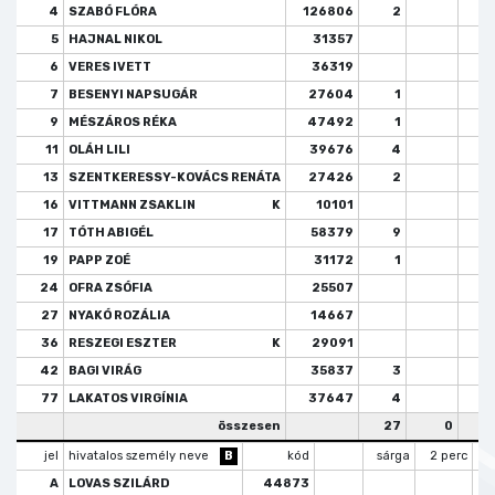
4
SZABÓ FLÓRA
126806
2
5
HAJNAL NIKOL
31357
6
VERES IVETT
36319
7
BESENYI NAPSUGÁR
27604
1
9
MÉSZÁROS RÉKA
47492
1
11
OLÁH LILI
39676
4
13
SZENTKERESSY-KOVÁCS RENÁTA
27426
2
16
VITTMANN ZSAKLIN
K
10101
17
TÓTH ABIGÉL
58379
9
19
PAPP ZOÉ
31172
1
24
OFRA ZSÓFIA
25507
27
NYAKÓ ROZÁLIA
14667
36
RESZEGI ESZTER
K
29091
42
BAGI VIRÁG
35837
3
77
LAKATOS VIRGÍNIA
37647
4
összesen
27
0
jel
hivatalos személy neve
B
kód
sárga
2 perc
k
A
LOVAS SZILÁRD
44873