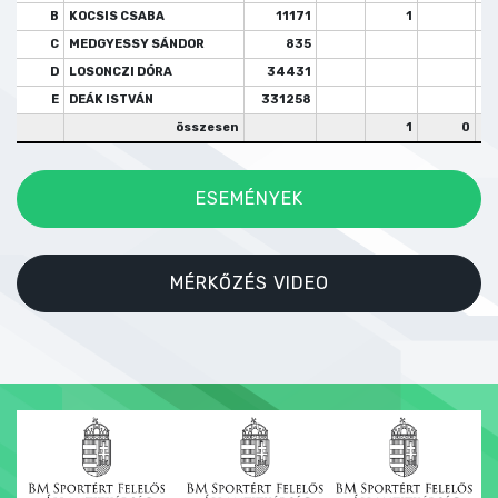
B
KOCSIS CSABA
11171
1
C
MEDGYESSY SÁNDOR
835
D
LOSONCZI DÓRA
34431
E
DEÁK ISTVÁN
331258
összesen
1
0
ESEMÉNYEK
MÉRKŐZÉS VIDEO