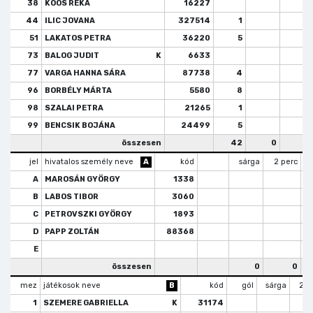
38
KOÓS RÉKA
16227
44
ILIC JOVANA
327514
1
51
LAKATOS PETRA
36220
5
73
BALOG JUDIT
K
6633
77
VARGA HANNA SÁRA
87738
4
96
BORBÉLY MÁRTA
5580
8
98
SZALAI PETRA
21265
1
99
BENCSIK BOJÁNA
24499
5
összesen
42
0
jel
hivatalos személy neve
A
kód
sárga
2 perc
A
MAROSÁN GYÖRGY
1338
B
LABOS TIBOR
3060
C
PETROVSZKI GYÖRGY
1893
D
PAPP ZOLTÁN
88368
E
összesen
0
0
mez
játékosok neve
B
kód
gól
sárga
2 p
1
SZEMERE GABRIELLA
K
31174