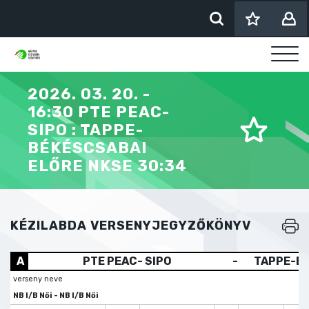
2026. 03. 20. -
16:30 PTE PEAC-
SIPO : TAPPE-
BÉKÉSCSABAI
ELŐRE NKSE 30:34
KÉZILABDA VERSENYJEGYZŐKÖNYV
A
PTE PEAC- SIPO
-
TAPPE-Bé
verseny neve
NB I/B Női - NB I/B Női