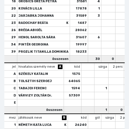
18
GROSICS GRÉTA PETRA
31581
4
20
KOVÁCS LILLA
17878
1
22
JARJABKA JOHANNA
31589
3
23
RADOCHAY BEÁTA
K
1487
26
BRÉDA ABIGÉL
28062
29
HENGL SAROLTA SÁRA
31607
6
34
PINTÉR GEORGINA
19997
39
PROZLIK TITANILLA DOMINIKA
18233
összesen
30
0
jel
hivatalos személy neve
A
kód
sárga
2 perc
A
SZÉKELY KATALIN
1575
B
TOLSZTIH SZERGEJ
64065
C
TABAJDI FERENC
1594
1
D
VÁRVIZY ZOLTÁN Dr.
57309
E
összesen
1
0
mez
játékosok neve
B
kód
gól
sárga
2 per
1
NÉMETH KATA LUCA
K
26240