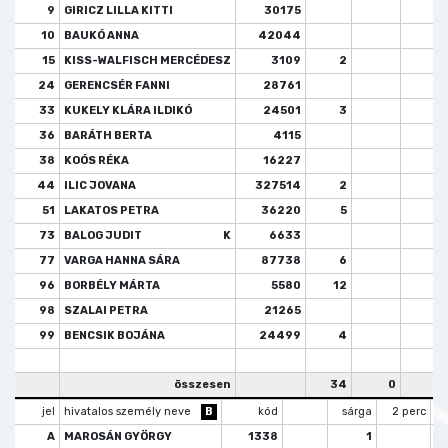
9
GIRICZ LILLA KITTI
30175
10
BAUKÓ ANNA
42044
15
KISS-WALFISCH MERCÉDESZ
3109
2
24
GERENCSÉR FANNI
28761
33
KUKELY KLÁRA ILDIKÓ
24501
3
36
BARÁTH BERTA
4115
38
KOÓS RÉKA
16227
44
ILIC JOVANA
327514
2
51
LAKATOS PETRA
36220
5
73
BALOG JUDIT
K
6633
77
VARGA HANNA SÁRA
87738
6
96
BORBÉLY MÁRTA
5580
12
98
SZALAI PETRA
21265
99
BENCSIK BOJÁNA
24499
4
összesen
34
0
jel
hivatalos személy neve
B
kód
sárga
2 perc
A
MAROSÁN GYÖRGY
1338
1