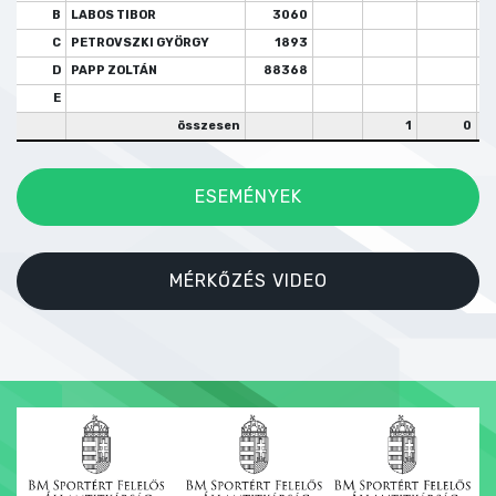
B
LABOS TIBOR
3060
C
PETROVSZKI GYÖRGY
1893
D
PAPP ZOLTÁN
88368
E
összesen
1
0
ESEMÉNYEK
MÉRKŐZÉS VIDEO