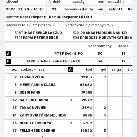
időpont
forduló
szakág
nem
korosztály
tí
2026. 03. 20. - 16:30
21.
Teremkézilabda
női
Felnőtt
Bajn
helyszín
Sportközpont - Komló, Eszperantó tér 1
játékvezető-1 / játékvezető-2
versenybíró-1 / versenybíró-2
15287
IHÁSZ BENCE LÁSZLÓ
32219
KAKAS MARIANNA ANIKÓ
15745
PÁPAI PÉTER BENCE
306
DRINÓCZI-HORVÁTH KATINKA
végeredmény
félidő
b
A
PTE PEAC- SIPO
30
17
B
TAPPE-Békéscsabai Előre NKSE
34
17
mez
játékosok neve
A
kód
gól
sárga
2 per
2
KOVÁCS VÉDA
12103
7
8
MEIER PANNA KLÁRA
48682
9
DÉZSI FANNI
19055
12
BARTÓK DORINA
K
31579
13
TAKÁCS VIVIEN
8894
2
14
KANYÓ VIKTÓRIA MELINDA
8885
4
16
NÉMETH ORSOLYA
K
5709
17
FELLEMBEK CSERNE
19892
3